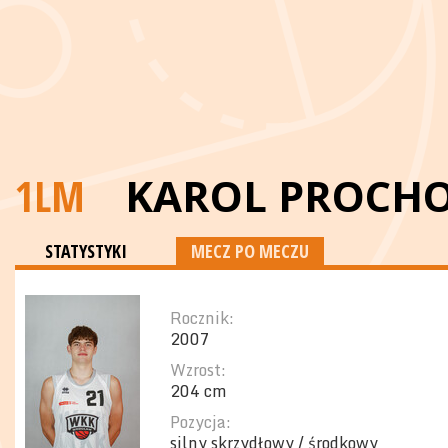
1LM
KAROL PROCH
STATYSTYKI
MECZ PO MECZU
Rocznik:
2007
Wzrost:
204 cm
Pozycja:
silny skrzydłowy / środkowy