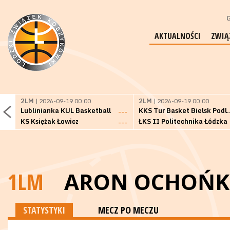
G
AKTUALNOŚCI
ZWIĄ
2LM
| 2026-09-19 00:00
2LM
| 2026-09-19 00:00
Lublinianka KUL Basketball
KKS Tur Basket 
---
KS Księżak Łowicz
ŁKS II Politechnika Łódzka
---
1LM
ARON OCHOŃ
STATYSTYKI
MECZ PO MECZU