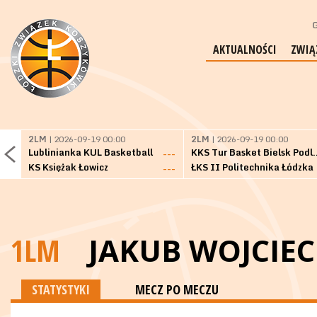
G
AKTUALNOŚCI
ZWIĄ
2LM
| 2026-09-19 00:00
2LM
| 2026-09-19 00:00
Lublinianka KUL Basketball
KKS Tur Basket 
---
KS Księżak Łowicz
ŁKS II Politechnika Łódzka
---
1LM
JAKUB WOJCIE
STATYSTYKI
MECZ PO MECZU