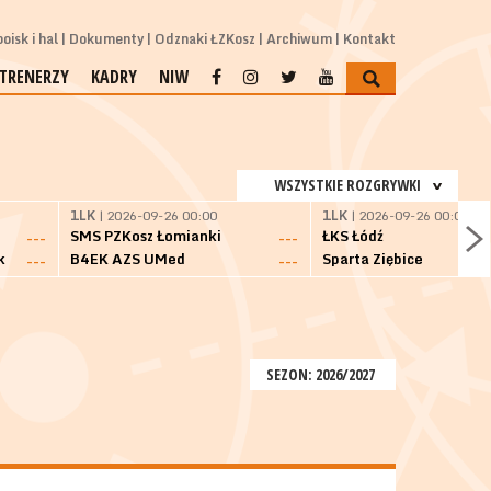
oisk i hal
Dokumenty
Odznaki ŁZKosz
Archiwum
Kontakt
TRENERZY
KADRY
NIW
WSZYSTKIE ROZGRYWKI
1LK
| 2026-09-26 00:00
1LK
| 2026-09-26 00:00
SMS PZKosz Łomianki
ŁKS Łódź
---
---
k
B4EK AZS UMed
Sparta Ziębice
---
---
SEZON: 2026/2027