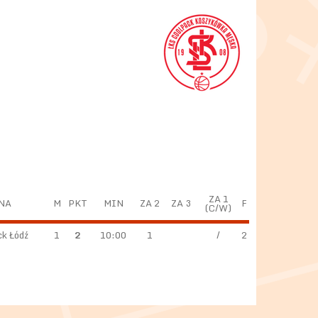
ZA 1
NA
M
PKT
MIN
ZA 2
ZA 3
F
(C/W)
k Łódź
1
2
10:00
1
/
2