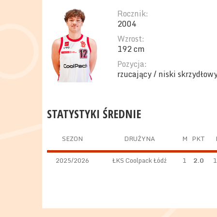
Rocznik:
2004
Wzrost:
192 cm
Pozycja:
rzucający / niski skrzydłow
STATYSTYKI ŚREDNIE
SEZON
DRUŻYNA
M
PKT
2025/2026
ŁKS Coolpack Łódź
1
2.0
1