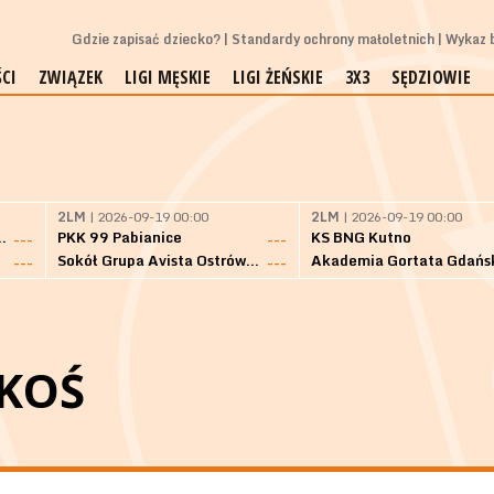
Gdzie zapisać dziecko?
Standardy ochrony małoletnich
Wykaz b
CI
ZWIĄZEK
LIGI MĘSKIE
LIGI ŻEŃSKIE
3X3
SĘDZIOWIE
2LM
| 2026-09-19 00:00
2LM
| 2026-09-19 00:00
Bielsk Podlaski
PKK 99 Pabianice
KS BNG Kutno
---
---
Sokół Grupa Avista Ostrów Maz.
Akademia Gortata Gdańs
---
---
KOŚ