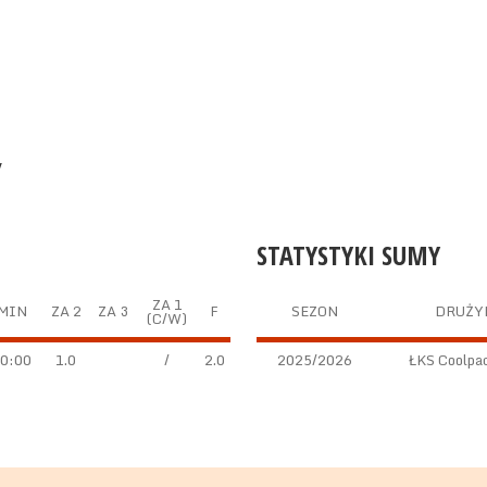
y
STATYSTYKI SUMY
ZA 1
MIN
ZA 2
ZA 3
F
SEZON
DRUŻY
(C/W)
0:00
1.0
/
2.0
2025/2026
ŁKS Coolpac