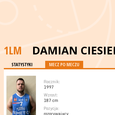
1LM
DAMIAN CIESIE
STATYSTYKI
MECZ PO MECZU
Rocznik:
1997
Wzrost:
187 cm
Pozycja:
rozgrywający