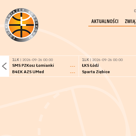
G
AKTUALNOŚCI
ZWIĄ
1LK
| 2026-09-26 00:00
1LK
| 2026-09-26 00:00
SMS PZKosz Łomianki
ŁKS Łódź
---
B4EK AZS UMed
Sparta Ziębice
---