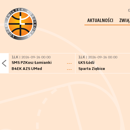
G
AKTUALNOŚCI
ZWIĄ
1LK
| 2026-09-26 00:00
1LK
| 2026-09-26 00:00
SMS PZKosz Łomianki
ŁKS Łódź
---
B4EK AZS UMed
Sparta Ziębice
---