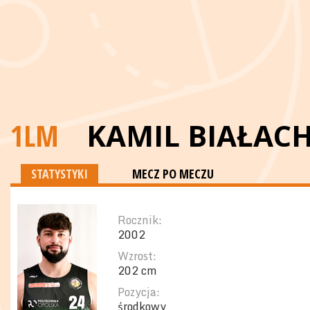
1LM
KAMIL BIAŁAC
STATYSTYKI
MECZ PO MECZU
Rocznik:
2002
Wzrost:
202 cm
Pozycja:
środkowy