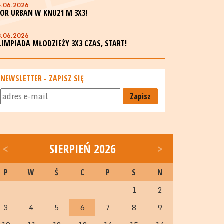
4.06.2026
GOR URBAN W KNU21 M 3X3!
3.06.2026
LIMPIADA MŁODZIEŻY 3X3 CZAS, START!
NEWSLETTER - ZAPISZ SIĘ
Zapisz
<
SIERPIEŃ 2026
>
P
W
Ś
C
P
S
N
1
2
3
4
5
6
7
8
9