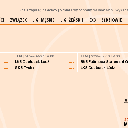
Gdzie zapisać dziecko?
Standardy ochrony małoletnich
Wykaz b
CI
ZWIĄZEK
LIGI MĘSKIE
LIGI ŻEŃSKIE
3X3
SĘDZIOWIE
1LM
| 2026-09-27 18:00
1LM
| 2026-09-30 19:00
ŁKS Coolpack Łódź
---
---
GKS Tychy
ŁKS Coolpack Łódź
---
---
A
3
M