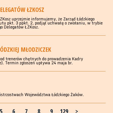
ELEGATÓW ŁZKOSZ
ŁZKosz uprzejmie informujemy, że Zarząd Łódzkiego
u pkt. 3 ppkt. 2, podjął uchwałę o zwołaniu, w trybie
o Delegatów ŁZKosz.
ÓDZKIEJ MŁODZICZEK
, od trenerów chętnych do prowadzenia Kadry
e). Termin zgłoszeń upływa 24 maja br.
istrzostwach Województwa Łódzkiego Żaków.
5
6
7
8
9
129
>