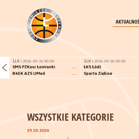
AKTUALNOŚ
1LK
| 2026-09-26 00:00
1LK
| 2026-09-26 00:00
SMS PZKosz Łomianki
ŁKS Łódź
---
B4EK AZS UMed
Sparta Ziębice
---
WSZYSTKIE KATEGORIE
29.05.2026