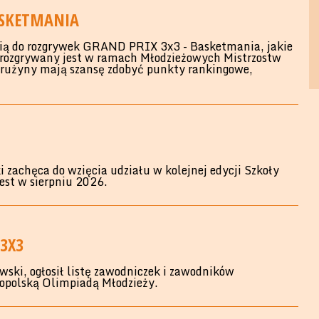
ASKETMANIA
ąpią do rozgrywek GRAND PRIX 3x3 - Basketmania, jakie
j rozgrywany jest w ramach Młodzieżowych Mistrzostw
 drużyny mają szansę zdobyć punkty rankingowe,
 zachęca do wzięcia udziału w kolejnej edycji Szkoły
est w sierpniu 2026.
3X3
ki, ogłosił listę zawodniczek i zawodników
opolską Olimpiadą Młodzieży.