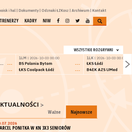
oisk i hal
Dokumenty
Odznaki ŁZKosz
Archiwum
Kontakt
TRENERZY
KADRY
NIW
WSZYSTKIE ROZGRYWKI
1LM
| 2026-10-03 00:00
1LK
| 2026-10-03 00:00
SKS Fulimpex Starogard Gdański
BS Polonia Bytom
ŁKS Łódź
---
---
ŁKS Coolpack Łódź
B4EK AZS UMed
---
---
KTUALNOŚCI
Ważne
Najnowsze
0.07.2026
ARCEL PONITKA W KN 3X3 SENIORÓW