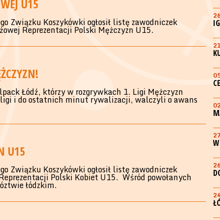
WEJ U15
2
o Związku Koszykówki ogłosił listę zawodniczek
I
żowej Reprezentacji Polski Mężczyzn U15.
2
K
ĘŻCZYZN!
0
C
pack Łódź, którzy w rozgrywkach 1. Ligi Mężczyzn
gi i do ostatnich minut rywalizacji, walczyli o awans
0
M
2
W
N U15
2
o Związku Koszykówki ogłosił listę zawodniczek
D
Reprezentacji Polski Kobiet U15. Wśród powołanych
wóztwie łódzkim.
2
Ł