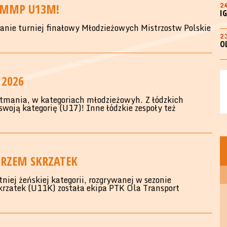
H MMP U13M!
2
I
anie turniej finałowy Młodzieżowych Mistrzostw Polskie
2
O
 2026
etmania, w kategoriach młodzieżowyh. Z łódzkich
woją kategorię (U17)! Inne łódzkie zespoły też
TRZEM SKRZATEK
iej żeńskiej kategorii, rozgrywanej w sezonie
rzatek (U11K) została ekipa PTK Ola Transport