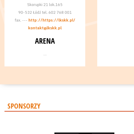
Skorupki 21 lok.165
90-532 Łódź tel. 602 768 001
fax. ---
http://https://lkskk.pl/
kontakt@lkskk.pl
ARENA
, ,
SPONSORZY