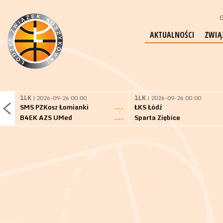
G
AKTUALNOŚCI
ZWIĄ
1LK
| 2026-09-26 00:00
1LK
| 2026-09-26 00:00
SMS PZKosz Łomianki
ŁKS Łódź
---
B4EK AZS UMed
Sparta Ziębice
---