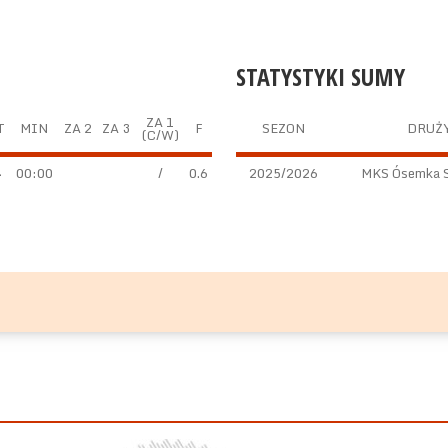
STATYSTYKI SUMY
ZA 1
T
MIN
ZA 2
ZA 3
F
SEZON
DRUŻ
(C/W)
4
00:00
/
0.6
2025/2026
MKS Ósemka S