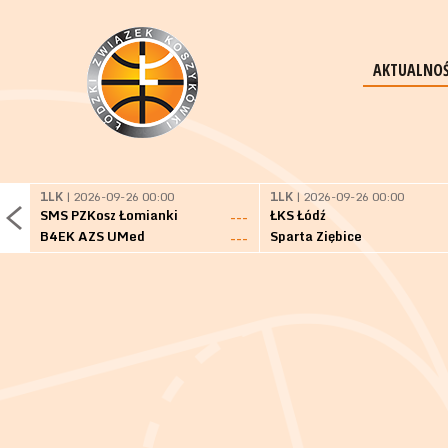
AKTUALNOŚ
1LK
| 2026-09-26 00:00
1LK
| 2026-09-26 00:00
SMS PZKosz Łomianki
ŁKS Łódź
---
B4EK AZS UMed
Sparta Ziębice
---