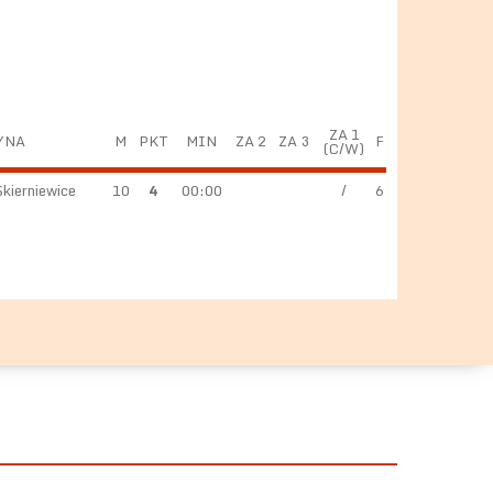
ZA 1
YNA
M
PKT
MIN
ZA 2
ZA 3
F
(C/W)
kierniewice
10
4
00:00
/
6