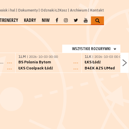
oisk i hal
Dokumenty
Odznaki ŁZKosz
Archiwum
Kontakt
TRENERZY
KADRY
NIW
WSZYSTKIE ROZGRYWKI
1LM
| 2026-10-03 00:00
1LK
| 2026-10-03 00:00
SKS Fulimpex Starogard Gdański
BS Polonia Bytom
ŁKS Łódź
---
---
ŁKS Coolpack Łódź
B4EK AZS UMed
---
---