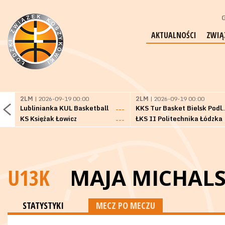
G
AKTUALNOŚCI
ZWIĄ
2LM
| 2026-09-19 00:00
2LM
| 2026-09-19 00:00
Lublinianka KUL Basketball
KKS Tur Basket 
---
KS Księżak Łowicz
ŁKS II Politechnika Łódzka
---
U13K
MAJA MICHAL
STATYSTYKI
MECZ PO MECZU