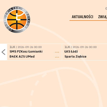
G
AKTUALNOŚCI
ZWIĄ
1LK
| 2026-09-26 00:00
1LK
| 2026-09-26 00:00
SMS PZKosz Łomianki
ŁKS Łódź
---
B4EK AZS UMed
Sparta Ziębice
---