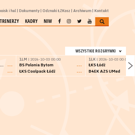
oisk i hal
Dokumenty
Odznaki ŁZKosz
Archiwum
Kontakt
TRENERZY
KADRY
NIW
WSZYSTKIE ROZGRYWKI
1LM
| 2026-10-03 00:00
1LK
| 2026-10-03 00:00
SKS Fulimpex Starogard Gdański
BS Polonia Bytom
ŁKS Łódź
---
---
ŁKS Coolpack Łódź
B4EK AZS UMed
---
---