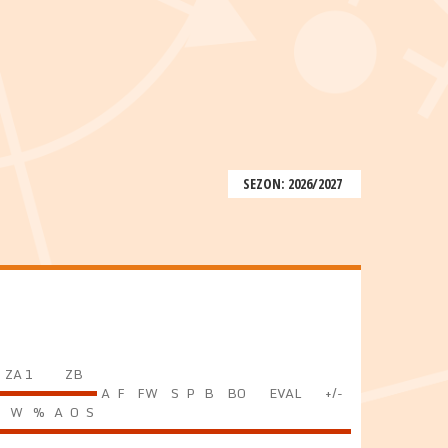
SEZON: 2026/2027
ZA 1
ZB
A
F
FW
S
P
B
BO
EVAL
+/-
C
W
%
A
O
S