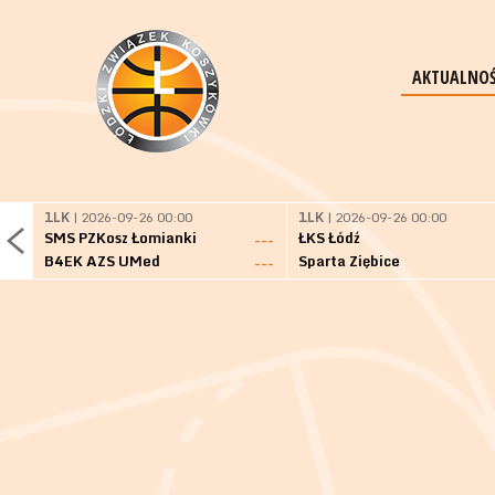
AKTUALNOŚ
1LK
| 2026-09-26 00:00
1LK
| 2026-09-26 00:00
SMS PZKosz Łomianki
ŁKS Łódź
---
B4EK AZS UMed
Sparta Ziębice
---