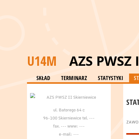
U14M
AZS PWSZ 
SKŁAD
TERMINARZ
STATYSTYKI
S
STA
ul. Batorego 64 c
96-100 Skierniewice tel. ---
ZAWO
fax. --- www: ---
e-mail: ---