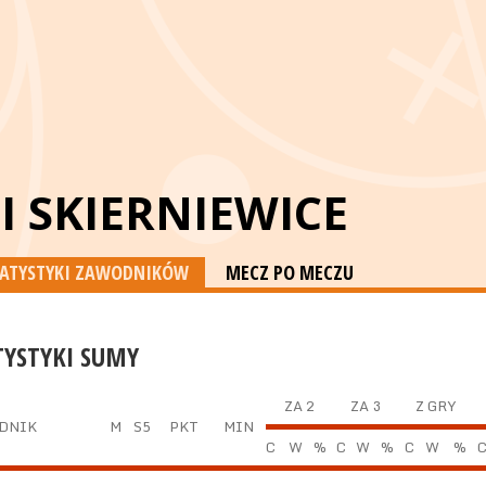
II SKIERNIEWICE
TATYSTYKI ZAWODNIKÓW
MECZ PO MECZU
TYSTYKI SUMY
ZA 2
ZA 3
Z GRY
DNIK
M
S5
PKT
MIN
C
W
%
C
W
%
C
W
%