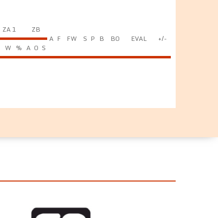
ZA 1
ZB
A
F
FW
S
P
B
BO
EVAL
+/-
C
W
%
A
O
S