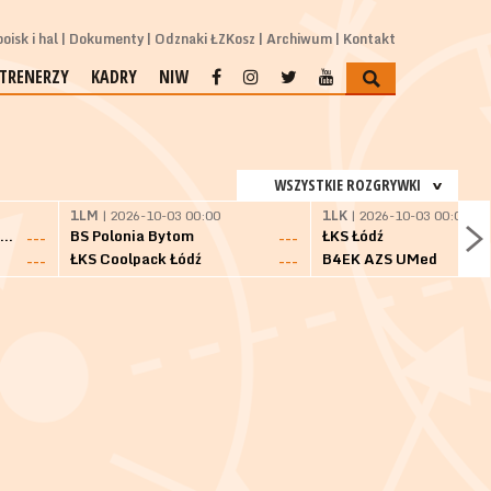
oisk i hal
Dokumenty
Odznaki ŁZKosz
Archiwum
Kontakt
TRENERZY
KADRY
NIW
WSZYSTKIE ROZGRYWKI
1LM
| 2026-10-03 00:00
1LK
| 2026-10-03 00:00
SKS Fulimpex Starogard Gdański
BS Polonia Bytom
ŁKS Łódź
---
---
ŁKS Coolpack Łódź
B4EK AZS UMed
---
---