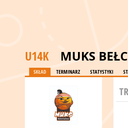
U14K
MUKS BEŁ
SKŁAD
TERMINARZ
STATYSTYKI
S
T