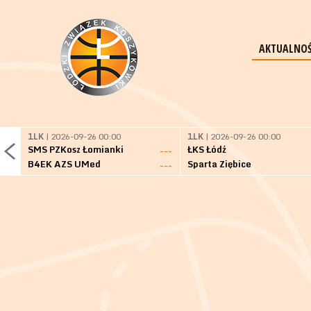
AKTUALNOŚ
1LK
| 2026-09-26 00:00
1LK
| 2026-09-26 00:00
SMS PZKosz Łomianki
ŁKS Łódź
---
B4EK AZS UMed
Sparta Ziębice
---