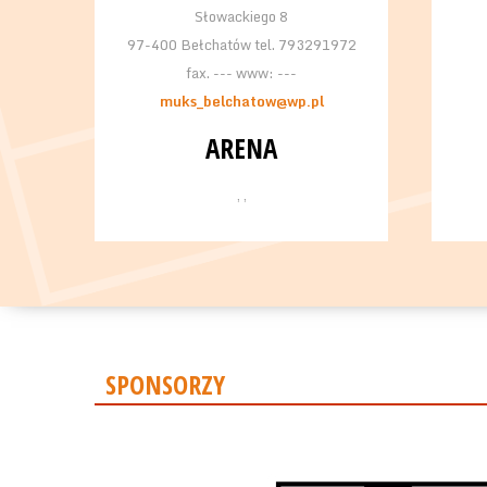
Słowackiego 8
97-400 Bełchatów tel. 793291972
fax. --- www: ---
muks_belchatow@wp.pl
ARENA
, ,
SPONSORZY