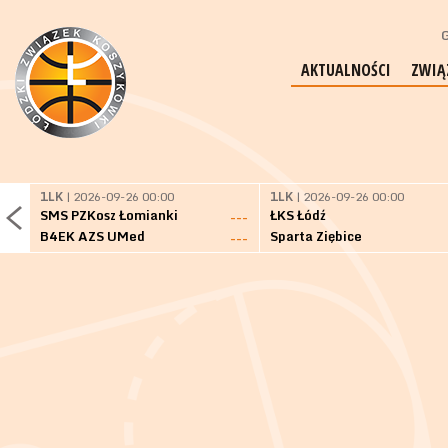
G
AKTUALNOŚCI
ZWIĄ
1LK
| 2026-09-26 00:00
1LK
| 2026-09-26 00:00
SMS PZKosz Łomianki
ŁKS Łódź
---
B4EK AZS UMed
Sparta Ziębice
---