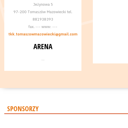
Jeżynowa 5
97-200 Tomaszów Mazowiecki tel.
881938393
fax. --- www: ---
tkk.tomaszowmazowiecki@gmail.com
ARENA
, ,
SPONSORZY