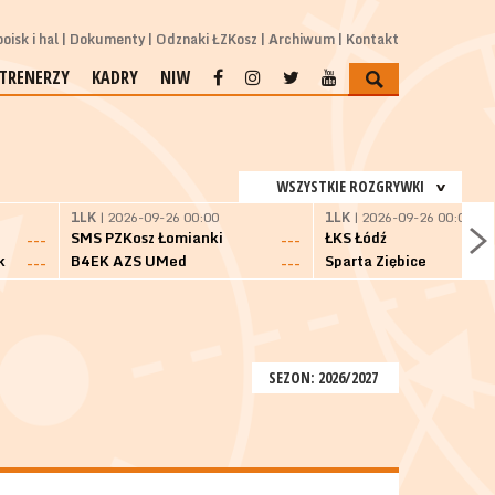
oisk i hal
Dokumenty
Odznaki ŁZKosz
Archiwum
Kontakt
TRENERZY
KADRY
NIW
WSZYSTKIE ROZGRYWKI
1LK
| 2026-09-26 00:00
1LK
| 2026-09-26 00:00
SMS PZKosz Łomianki
ŁKS Łódź
---
---
k
B4EK AZS UMed
Sparta Ziębice
---
---
SEZON: 2026/2027