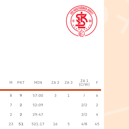
ZA 1
M
PKT
MIN
ZA 2
ZA 3
F
(C/W)
8
9
57:00
3
1
/
6
7
2
52:09
2/2
2
2
2
29:47
2/2
4
23
51
521:17
16
5
4/8
45