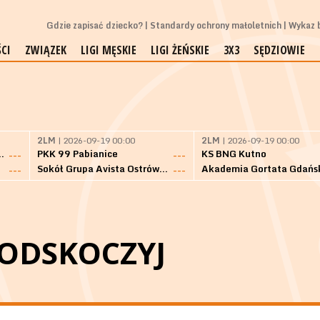
Gdzie zapisać dziecko?
Standardy ochrony małoletnich
Wykaz b
CI
ZWIĄZEK
LIGI MĘSKIE
LIGI ŻEŃSKIE
3X3
SĘDZIOWIE
2LM
| 2026-09-19 00:00
2LM
| 2026-09-19 00:00
Bielsk Podlaski
PKK 99 Pabianice
KS BNG Kutno
---
---
Sokół Grupa Avista Ostrów Maz.
Akademia Gortata Gdańs
---
---
ODSKOCZYJ