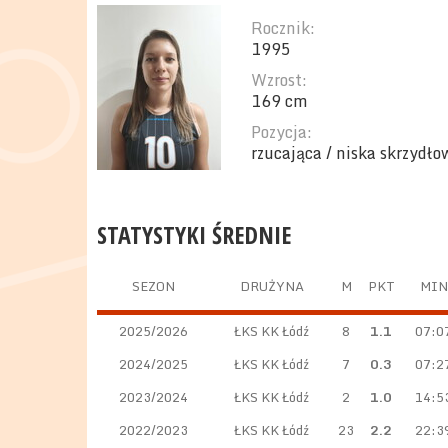
Rocznik:
1995
Wzrost:
169 cm
Pozycja:
rzucająca / niska skrzydło
STATYSTYKI ŚREDNIE
SEZON
DRUŻYNA
M
PKT
MIN
2025/2026
ŁKS KK Łódź
8
1.1
07:0
2024/2025
ŁKS KK Łódź
7
0.3
07:2
2023/2024
ŁKS KK Łódź
2
1.0
14:5
2022/2023
ŁKS KK Łódź
23
2.2
22:3