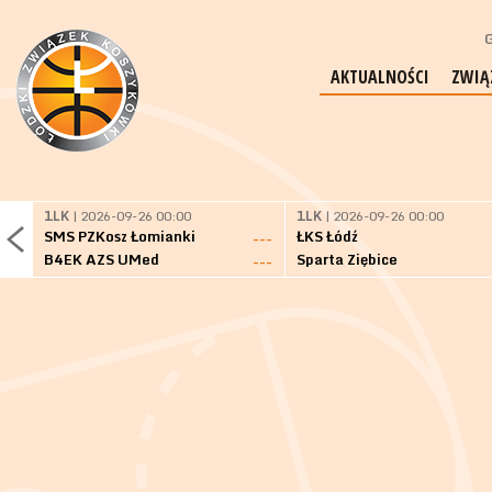
G
AKTUALNOŚCI
ZWIĄ
1LK
| 2026-09-26 00:00
1LK
| 2026-09-26 00:00
SMS PZKosz Łomianki
ŁKS Łódź
---
B4EK AZS UMed
Sparta Ziębice
---