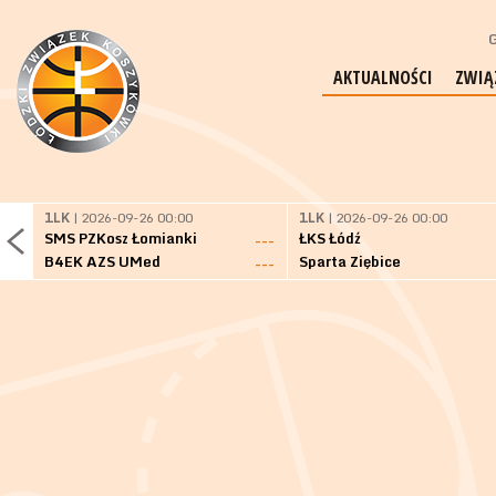
G
AKTUALNOŚCI
ZWIĄ
1LK
| 2026-09-26 00:00
1LK
| 2026-09-26 00:00
SMS PZKosz Łomianki
ŁKS Łódź
---
B4EK AZS UMed
Sparta Ziębice
---