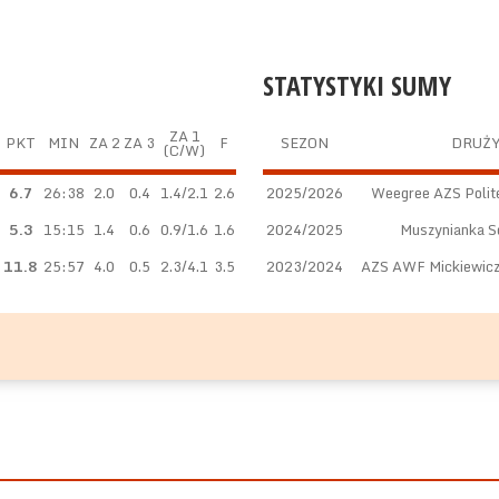
STATYSTYKI SUMY
ZA 1
PKT
MIN
ZA 2
ZA 3
F
SEZON
DRUŻ
(C/W)
6.7
26:38
2.0
0.4
1.4/2.1
2.6
2025/2026
Weegree AZS Polit
5.3
15:15
1.4
0.6
0.9/1.6
1.6
2024/2025
Muszynianka S
11.8
25:57
4.0
0.5
2.3/4.1
3.5
2023/2024
AZS AWF Mickiewicz