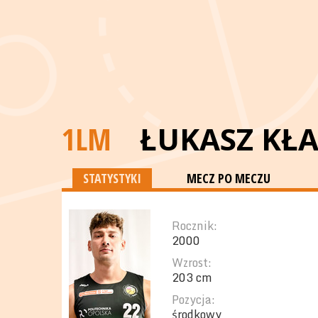
1LM
ŁUKASZ KŁ
STATYSTYKI
MECZ PO MECZU
Rocznik:
2000
Wzrost:
203 cm
Pozycja:
środkowy