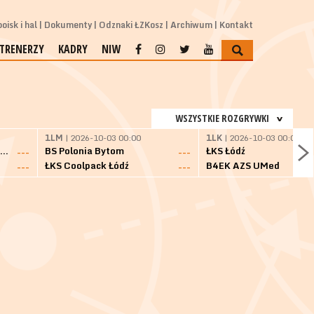
oisk i hal
Dokumenty
Odznaki ŁZKosz
Archiwum
Kontakt
TRENERZY
KADRY
NIW
WSZYSTKIE ROZGRYWKI
1LM
| 2026-10-03 00:00
1LK
| 2026-10-03 00:00
SKS Fulimpex Starogard Gdański
BS Polonia Bytom
ŁKS Łódź
---
---
ŁKS Coolpack Łódź
B4EK AZS UMed
---
---