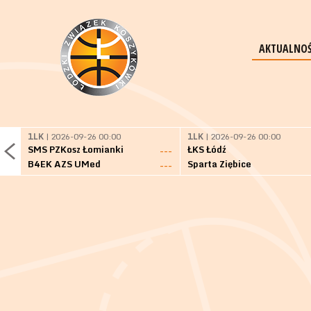
AKTUALNOŚ
1LK
| 2026-09-26 00:00
1LK
| 2026-09-26 00:00
SMS PZKosz Łomianki
ŁKS Łódź
---
B4EK AZS UMed
Sparta Ziębice
---