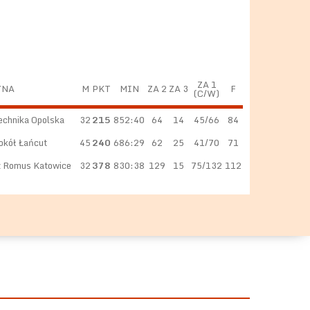
ZA 1
YNA
M
PKT
MIN
ZA 2
ZA 3
F
(C/W)
echnika Opolska
32
215
852:40
64
14
45/66
84
okół Łańcut
45
240
686:29
62
25
41/70
71
 Romus Katowice
32
378
830:38
129
15
75/132
112