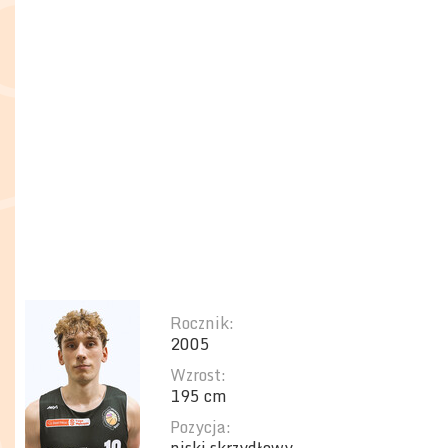
Rocznik:
2005
Wzrost:
195 cm
Pozycja: