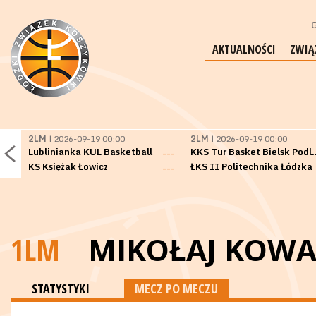
G
AKTUALNOŚCI
ZWIĄ
2LM
| 2026-09-19 00:00
2LM
| 2026-09-19 00:00
Lublinianka KUL Basketball
KKS Tur Basket 
---
KS Księżak Łowicz
ŁKS II Politechnika Łódzka
---
1LM
MIKOŁAJ KOWA
STATYSTYKI
MECZ PO MECZU