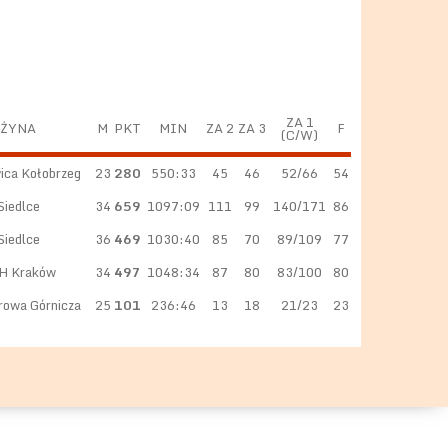
ZA 1
ŻYNA
M
PKT
MIN
ZA 2
ZA 3
F
(C/W)
ica Kołobrzeg
23
280
550:33
45
46
52/66
54
Siedlce
34
659
1097:09
111
99
140/171
86
Siedlce
36
469
1030:40
85
70
89/109
77
H Kraków
34
497
1048:34
87
80
83/100
80
rowa Górnicza
25
101
236:46
13
18
21/23
23