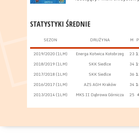
STATYSTYKI ŚREDNIE
SEZON
DRUŻYNA
M
P
2019/2020 (1LM)
Energa Kotwica Kołobrzeg
23
1
2018/2019 (1LM)
SKK Siedlce
34
1
2017/2018 (1LM)
SKK Siedlce
36
1
2016/2017 (1LM)
AZS AGH Kraków
34
1
2013/2014 (1LM)
MKS II Dąbrowa Górnicza
25