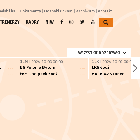
oisk i hal
Dokumenty
Odznaki ŁZKosz
Archiwum
Kontakt
TRENERZY
KADRY
NIW
WSZYSTKIE ROZGRYWKI
1LM
| 2026-10-03 00:00
1LK
| 2026-10-03 00:00
SKS Fulimpex Starogard Gdański
BS Polonia Bytom
ŁKS Łódź
---
---
ŁKS Coolpack Łódź
B4EK AZS UMed
---
---