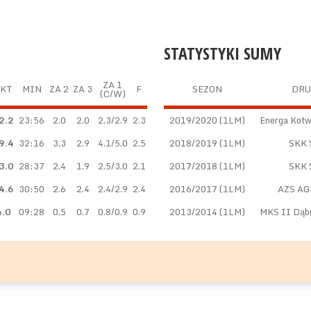
STATYSTYKI SUMY
ZA 1
KT
MIN
ZA 2
ZA 3
F
SEZON
DRU
(C/W)
2.2
23:56
2.0
2.0
2.3/2.9
2.3
2019/2020 (1LM)
Energa Kotw
9.4
32:16
3.3
2.9
4.1/5.0
2.5
2018/2019 (1LM)
SKK 
3.0
28:37
2.4
1.9
2.5/3.0
2.1
2017/2018 (1LM)
SKK 
4.6
30:50
2.6
2.4
2.4/2.9
2.4
2016/2017 (1LM)
AZS AG
4.0
09:28
0.5
0.7
0.8/0.9
0.9
2013/2014 (1LM)
MKS II Dąb