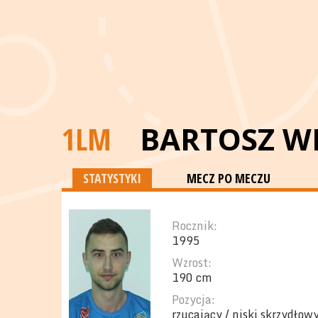
1LM
BARTOSZ W
STATYSTYKI
MECZ PO MECZU
Rocznik:
1995
Wzrost:
190 cm
Pozycja:
rzucający / niski skrzydłow