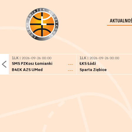
AKTUALNOŚ
1LK
| 2026-09-26 00:00
1LK
| 2026-09-26 00:00
SMS PZKosz Łomianki
ŁKS Łódź
---
B4EK AZS UMed
Sparta Ziębice
---