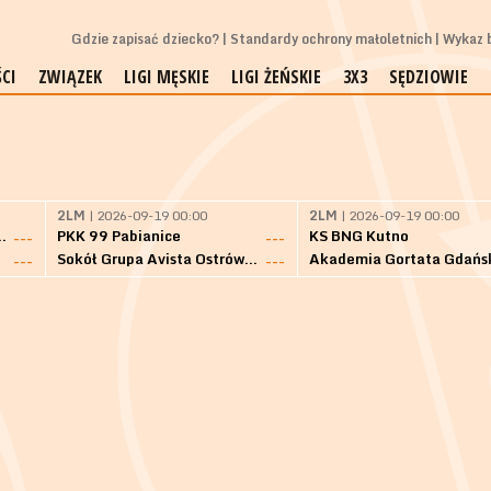
Gdzie zapisać dziecko?
Standardy ochrony małoletnich
Wykaz b
CI
ZWIĄZEK
LIGI MĘSKIE
LIGI ŻEŃSKIE
3X3
SĘDZIOWIE
2LM
| 2026-09-19 00:00
2LM
| 2026-09-19 00:00
Bielsk Podlaski
PKK 99 Pabianice
KS BNG Kutno
---
---
Sokół Grupa Avista Ostrów Maz.
Akademia Gortata Gdańs
---
---