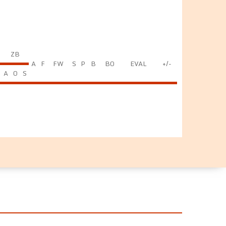
ZB
A
F
FW
S
P
B
BO
EVAL
+/-
A
O
S