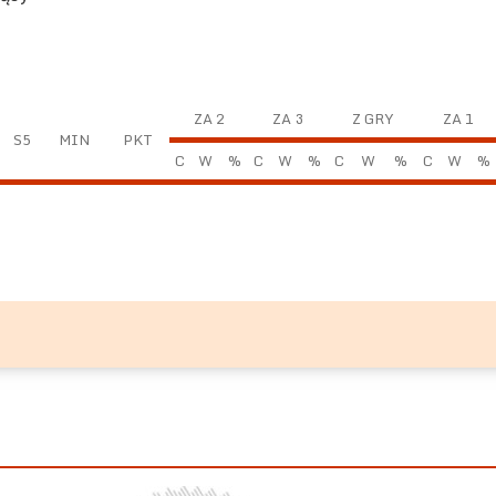
ZA 2
ZA 3
Z GRY
ZA 1
S5
MIN
PKT
C
W
%
C
W
%
C
W
%
C
W
%