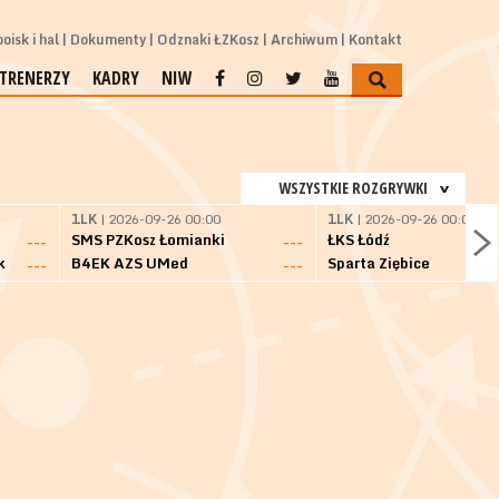
oisk i hal
Dokumenty
Odznaki ŁZKosz
Archiwum
Kontakt
TRENERZY
KADRY
NIW
WSZYSTKIE ROZGRYWKI
1LK
| 2026-09-26 00:00
1LK
| 2026-09-26 00:00
SMS PZKosz Łomianki
ŁKS Łódź
---
---
k
B4EK AZS UMed
Sparta Ziębice
---
---