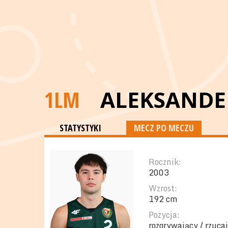
1LM
ALEKSANDE
STATYSTYKI
MECZ PO MECZU
Rocznik:
2003
Wzrost:
192 cm
Pozycja:
rozgrywający / rzuca