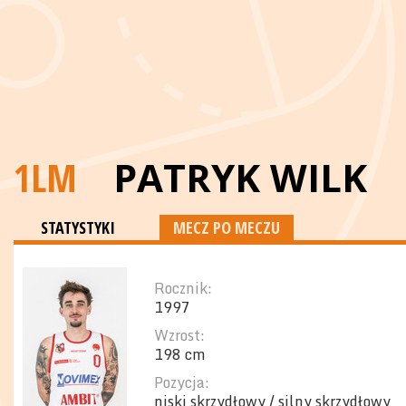
1LM
PATRYK WILK
STATYSTYKI
MECZ PO MECZU
Rocznik:
1997
Wzrost:
198 cm
Pozycja:
niski skrzydłowy / silny skrzydłowy