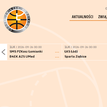
G
AKTUALNOŚCI
ZWIĄ
1LK
| 2026-09-26 00:00
1LK
| 2026-09-26 00:00
SMS PZKosz Łomianki
ŁKS Łódź
---
B4EK AZS UMed
Sparta Ziębice
---