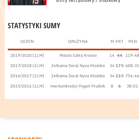
silny skrzydłowy / środkowy
STATYSTYKI SUMY
SEZON
DRUŻYNA
M
PKT
MIN
2019/2020 (1LM)
Miasto Szkła Krosno
14
44
119:4
2017/2018 (1LM)
Zetkama Doral Nysa Kłodzko
34
175
608:3
2016/2017 (1LM)
Zetkama Doral Nysa Kłodzko
34
215
754:4
2015/2016 (1LM)
meritumkredyt Pogoń Prudnik
8
6
38:01