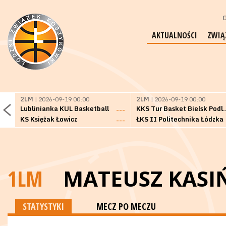
G
AKTUALNOŚCI
ZWIĄ
2LM
| 2026-09-19 00:00
2LM
| 2026-09-19 00:00
Lublinianka KUL Basketball
KKS Tur Basket 
---
KS Księżak Łowicz
ŁKS II Politechnika Łódzka
---
1LM
MATEUSZ KASI
STATYSTYKI
MECZ PO MECZU