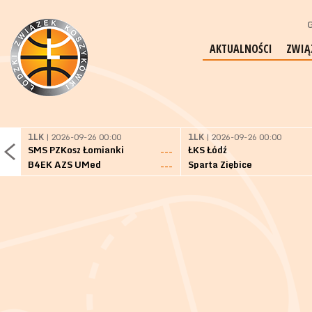
G
AKTUALNOŚCI
ZWIĄ
1LK
| 2026-09-26 00:00
1LK
| 2026-09-26 00:00
SMS PZKosz Łomianki
ŁKS Łódź
---
B4EK AZS UMed
Sparta Ziębice
---