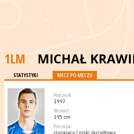
1LM
MICHAŁ KRAWI
STATYSTYKI
MECZ PO MECZU
Rocznik:
1997
Wzrost:
195 cm
Pozycja:
rzucający / niski skrzydłowy