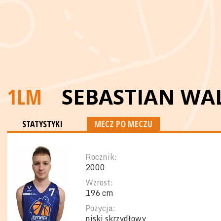
1LM
SEBASTIAN WA
STATYSTYKI
MECZ PO MECZU
Rocznik:
2000
Wzrost:
196 cm
Pozycja:
niski skrzydłowy