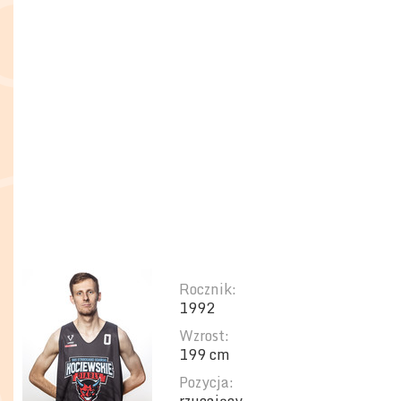
Rocznik:
1992
Wzrost:
199 cm
Pozycja: