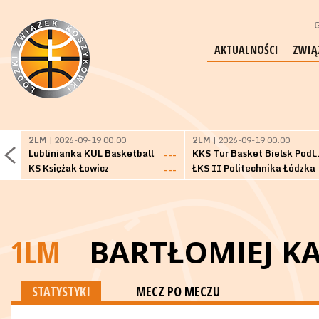
G
AKTUALNOŚCI
ZWIĄ
2LM
| 2026-09-19 00:00
2LM
| 2026-09-19 00:00
Lublinianka KUL Basketball
KKS Tur Basket 
---
KS Księżak Łowicz
ŁKS II Politechnika Łódzka
---
1LM
BARTŁOMIEJ K
STATYSTYKI
MECZ PO MECZU