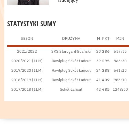
rzucający
STATYSTYKI SUMY
SEZON
DRUŻYNA
M
PKT
MIN
2021/2022
SKS Starogard Gdański
23
286
637:35
2020/2021 (1LM)
Rawlplug Sokół Łańcut
39
295
866:30
2019/2020 (1LM)
Rawlplug Sokół Łańcut
24
288
641:13
2018/2019 (1LM)
Rawlplug Sokół Łańcut
41
409
986:10
2017/2018 (1LM)
Sokół Łańcut
42
485
1248:30