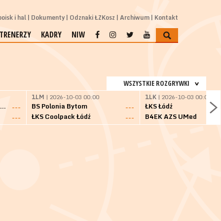
oisk i hal
Dokumenty
Odznaki ŁZKosz
Archiwum
Kontakt
TRENERZY
KADRY
NIW
WSZYSTKIE ROZGRYWKI
1LM
| 2026-10-03 00:00
1LK
| 2026-10-03 00:00
SKS Fulimpex Starogard Gdański
BS Polonia Bytom
ŁKS Łódź
---
---
ŁKS Coolpack Łódź
B4EK AZS UMed
---
---