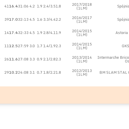
2017/2018
41
16.4
31:06
4.2
1.9
2.4/3.5
1.8
Spójni
(1LM)
2016/2017
39
17.0
32:13
4.5
1.6
3.3/4.4
2.2
Spójni
(1LM)
2014/2015
14
17.4
32:33
4.5
1.9
2.8/4.1
1.9
Astoria
(1LM)
2014/2015
11
12.5
27:59
3.0
1.7
1.4/1.9
2.3
GKS
(1LM)
l
2013/2014
Intermarche Bric
26
11.6
27:08
3.3
0.9
2.1/2.8
2.3
(1LM)
O
2012/2013
29
10.2
24:08
3.1
0.7
1.8/2.2
1.8
BM SLAM STAL O
(1LM)