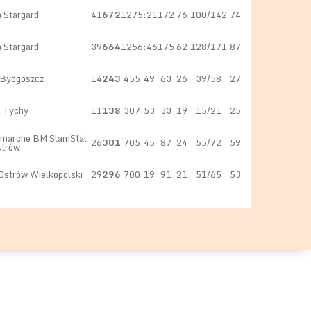
a Stargard
41
672
1275:21
172
76
100/142
74
a Stargard
39
664
1256:46
175
62
128/171
87
 Bydgoszcz
14
243
455:49
63
26
39/58
27
 Tychy
11
138
307:53
33
19
15/21
25
omarche BM SlamStal
26
301
705:45
87
24
55/72
59
strów
strów Wielkopolski
29
296
700:19
91
21
51/65
53