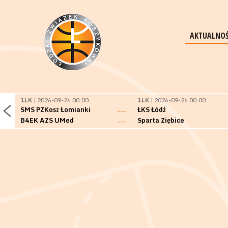
AKTUALNOŚ
1LK
| 2026-09-26 00:00
1LK
| 2026-09-26 00:00
SMS PZKosz Łomianki
ŁKS Łódź
---
B4EK AZS UMed
Sparta Ziębice
---