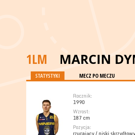
1LM
MARCIN DY
STATYSTYKI
MECZ PO MECZU
Rocznik:
1990
Wzrost:
187 cm
Pozycja:
rzucający / niski skrzydłow