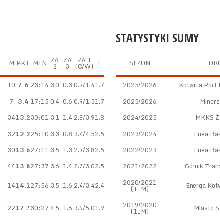
STATYSTYKI SUMY
ZA
ZA
ZA 1
M
PKT
MIN
F
SEZON
DR
2
3
(C/W)
10
7.6
23:14
3.0
0.3
0.7/1.4
1.7
2025/2026
Kotwica Port 
7
3.4
17:15
0.4
0.6
0.9/1.3
1.7
2025/2026
Miners
34
13.2
30:01
3.1
1.4
2.8/3.9
1.8
2024/2025
MKKS Ża
32
12.2
25:10
3.3
0.8
3.4/4.5
2.5
2023/2024
Enea Ba
30
13.6
27:11
3.5
1.3
2.7/3.8
2.5
2022/2023
Enea Ba
44
13.8
27:37
3.6
1.4
2.3/3.0
2.5
2021/2022
Górnik Tran
2020/2021
14
14.1
27:56
3.5
1.6
2.4/3.4
2.4
Energa Kot
(1LM)
2019/2020
22
17.7
30:27
4.5
1.6
3.9/5.0
1.9
Miasto S
(1LM)