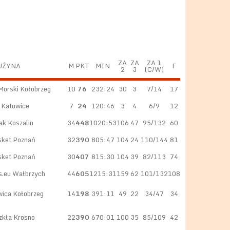
ZA
ZA
ZA 1
UŻYNA
M
PKT
MIN
F
2
3
(C/W)
Morski Kołobrzeg
10
76
232:24
30
3
7/14
17
 Katowice
7
24
120:46
3
4
6/9
12
k Koszalin
34
448
1020:53
106
47
95/132
60
sket Poznań
32
390
805:47
104
24
110/144
81
sket Poznań
30
407
815:30
104
39
82/113
74
s.eu Wałbrzych
44
605
1215:31
159
62
101/132
108
wica Kołobrzeg
14
198
391:11
49
22
34/47
34
zkła Krosno
22
390
670:01
100
35
85/109
42