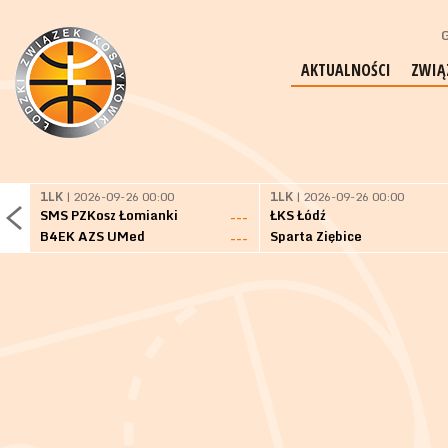
G
AKTUALNOŚCI
ZWIĄ
1LK
| 2026-09-26 00:00
1LK
| 2026-09-26 00:00
SMS PZKosz Łomianki
ŁKS Łódź
---
B4EK AZS UMed
Sparta Ziębice
---