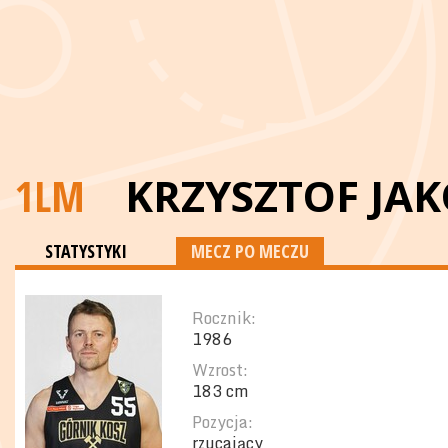
1LM
KRZYSZTOF JA
STATYSTYKI
MECZ PO MECZU
Rocznik:
1986
Wzrost:
183 cm
Pozycja:
rzucający