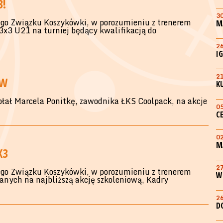
3!
3
go Związku Koszykówki, w porozumieniu z trenerem
M
3x3 U21 na turniej będący kwalifikacją do
2
I
2
ÓW
K
ołał Marcela Ponitkę, zawodnika ŁKS Coolpack, na akcje
0
C
0
M
X3
2
go Związku Koszykówki, w porozumieniu z trenerem
W
anych na najbliższą akcję szkoleniową, Kadry
2
D