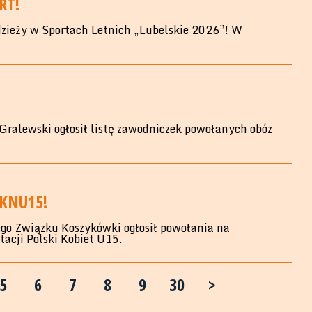
RT!
zieży w Sportach Letnich „Lubelskie 2026”! W
ralewski ogłosił listę zawodniczek powołanych obóz
 KNU15!
go Związku Koszykówki ogłosił powołania na
acji Polski Kobiet U15.
5
6
7
8
9
30
>