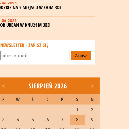
4.06.2026
ÓDZKIE NA 9 MIEJSCU W OOM 3X3
4.06.2026
GOR URBAN W KNU21 M 3X3!
NEWSLETTER - ZAPISZ SIĘ
Zapisz
<
SIERPIEŃ 2026
>
P
W
Ś
C
P
S
N
1
2
3
4
5
6
7
8
9