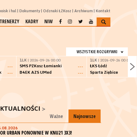
oisk i hal
Dokumenty
Odznaki ŁZKosz
Archiwum
Kontakt
TRENERZY
KADRY
NIW
WSZYSTKIE ROZGRYWKI
1LK
| 2026-09-26 00:00
1LK
| 2026-09-26 00:00
SMS PZKosz Łomianki
ŁKS Łódź
---
---
k
B4EK AZS UMed
Sparta Ziębice
---
---
KTUALNOŚCI
Ważne
Najnowsze
5.08.2026
GOR URBAN PONOWNIE W KNU21 3X3!