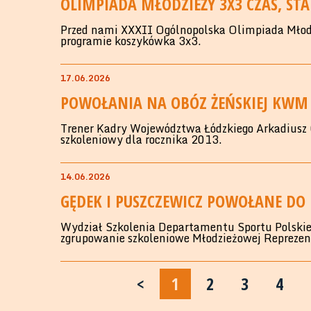
OLIMPIADA MŁODZIEŻY 3X3 CZAS, STA
Przed nami XXXII Ogólnopolska Olimpiada Młod
programie koszykówka 3x3.
17.06.2026
POWOŁANIA NA OBÓZ ŻEŃSKIEJ KWM
Trener Kadry Województwa Łódzkiego Arkadiusz G
szkoleniowy dla rocznika 2013.
14.06.2026
GĘDEK I PUSZCZEWICZ POWOŁANE DO
Wydział Szkolenia Departamentu Sportu Polskie
zgrupowanie szkoleniowe Młodzieżowej Reprezent
<
1
2
3
4