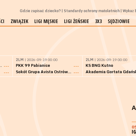
Gdzie zapisać dziecko?
Standardy ochrony małoletnich
Wykaz b
CI
ZWIĄZEK
LIGI MĘSKIE
LIGI ŻEŃSKIE
3X3
SĘDZIOWIE
2LM
| 2026-09-19 00:00
2LM
| 2026-09-19 00:00
Bielsk Podlaski
PKK 99 Pabianice
KS BNG Kutno
---
---
Sokół Grupa Avista Ostrów Maz.
Akademia Gortata Gdańs
---
---
A
0
I