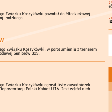
2
Ł
go Związku Koszykówki powołał do Młodzieżowej
j. łódzkiego.
2
I
ÓW
ego Związku Koszykówki, w porozumieniu z trenerem
rodowej Seniorów 3x3.
o Związku Koszykówki ogłosił listę zawodniczek
eprezentacji Polski Kobiet U16. Jest wśród nich