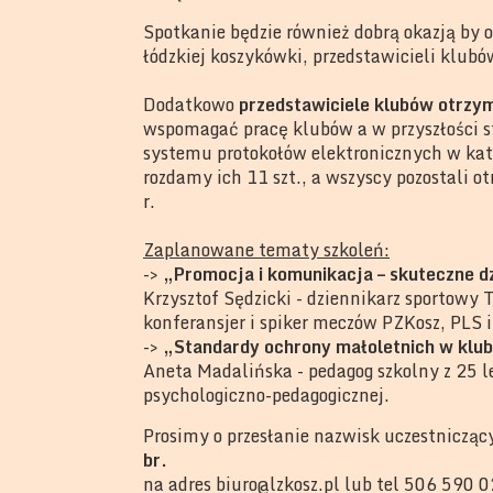
Spotkanie będzie również dobrą okazją by 
łódzkiej koszykówki, przedstawicieli klub
Dodatkowo
przedstawiciele klubów otrzym
wspomagać pracę klubów a w przyszłości 
systemu protokołów elektronicznych w ka
rozdamy ich 11 szt., a wszyscy pozostali o
r.
Zaplanowane tematy szkoleń:
->
„Promocja i komunikacja – skuteczne dz
Krzysztof Sędzicki - dziennikarz sportowy
konferansjer i spiker meczów PZKosz, PLS 
->
„Standardy ochrony małoletnich w klu
Aneta Madalińska - pedagog szkolny z 25 
psychologiczno-pedagogicznej.
Prosimy o przesłanie nazwisk uczestnicząc
br.
na adres biuro@lzkosz.pl lub tel 506 590 