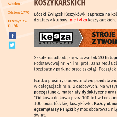
KOSZYKARSKICH
Szkolenia
Odsłon: 1770
Łódzki Związek Koszykówki zaprasza na kol
działaczy klubów,
nie
tylko
koszykarskich.
Przemysław
Drożdż
Szkolenia odbędą się w czwartek
20 listop
Podstawowej nr. 44 im. prof. Jana Molla z
(bezłpatny parking przed szkołą). Początek 
Bardzo prosimy o uczestnictwo przedstawici
w delegacjach min. 2 osobowych. Na wszys
poczęstunek, materiały dydaktyczne oraz
"Od kosza do kosza przez 100 lat w Łódzkie
100-lecia łódzkiej koszykówki.
Każdy obecn
egzemplarzy książki
by móc obdarować nią
świąt.