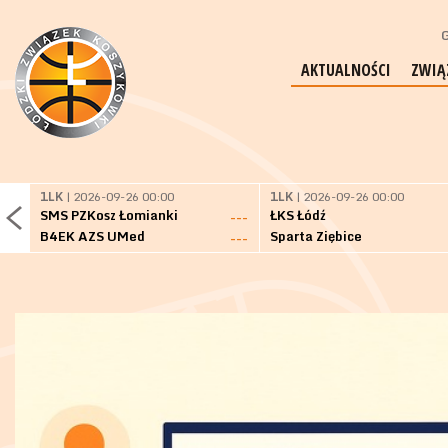
G
AKTUALNOŚCI
ZWIĄ
1LK
| 2026-09-26 00:00
1LK
| 2026-09-26 00:00
SMS PZKosz Łomianki
ŁKS Łódź
---
B4EK AZS UMed
Sparta Ziębice
---