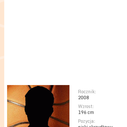
Rocznik:
2008
Wzrost:
196 cm
Pozycja: