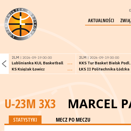
G
AKTUALNOŚCI
ZWIĄ
2LM
| 2026-09-19 00:00
2LM
| 2026-09-19 00:00
Lublinianka KUL Basketball
KKS Tur Basket 
---
KS Księżak Łowicz
ŁKS II Politechnika Łódzka
---
U-23M 3X3
MARCEL P
STATYSTYKI
MECZ PO MECZU