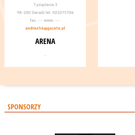
Tysiąclecia 3
98-200 Sieradz tel. 501075706
fax. --- www: ---
andrex56@gazeta.pl
ARENA
, ,
SPONSORZY