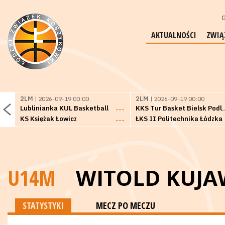
G
AKTUALNOŚCI
ZWIĄ
2LM
| 2026-09-19 00:00
2LM
| 2026-09-19 00:00
Lublinianka KUL Basketball
KKS Tur Basket 
---
KS Księżak Łowicz
ŁKS II Politechnika Łódzka
---
U14M
WITOLD KUJA
STATYSTYKI
MECZ PO MECZU