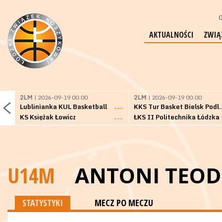
G
AKTUALNOŚCI
ZWIĄ
2LM
| 2026-09-19 00:00
2LM
| 2026-09-19 00:00
Lublinianka KUL Basketball
KKS Tur Basket 
---
KS Księżak Łowicz
ŁKS II Politechnika Łódzka
---
U14M
ANTONI TEO
STATYSTYKI
MECZ PO MECZU