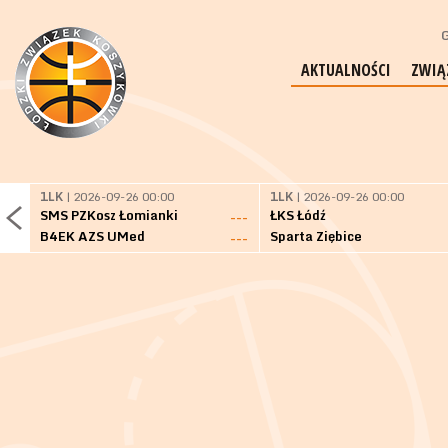
G
AKTUALNOŚCI
ZWIĄ
1LK
| 2026-09-26 00:00
1LK
| 2026-09-26 00:00
SMS PZKosz Łomianki
ŁKS Łódź
---
B4EK AZS UMed
Sparta Ziębice
---