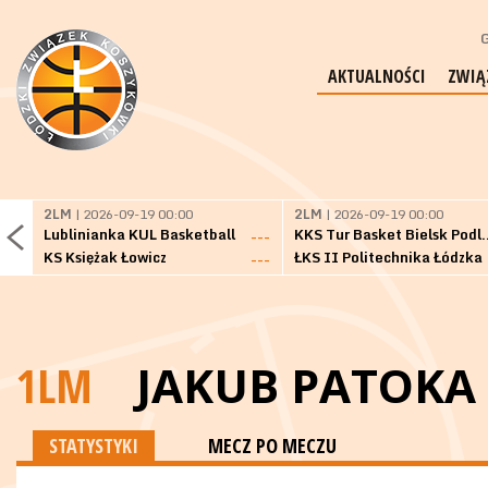
G
AKTUALNOŚCI
ZWIĄ
2LM
| 2026-09-19 00:00
2LM
| 2026-09-19 00:00
Lublinianka KUL Basketball
KKS Tur Basket 
---
KS Księżak Łowicz
ŁKS II Politechnika Łódzka
---
1LM
JAKUB PATOKA
STATYSTYKI
MECZ PO MECZU