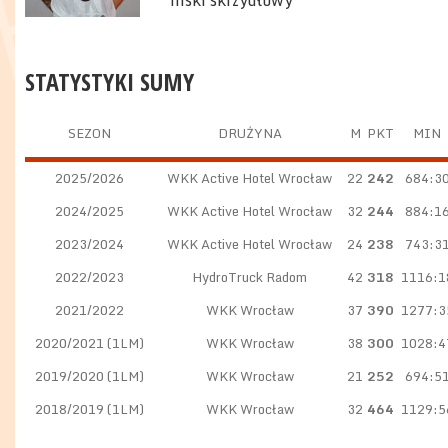
niski skrzydłowy
STATYSTYKI SUMY
SEZON
DRUŻYNA
M
PKT
MIN
2025/2026
WKK Active Hotel Wrocław
22
242
684:3
2024/2025
WKK Active Hotel Wrocław
32
244
884:1
2023/2024
WKK Active Hotel Wrocław
24
238
743:3
2022/2023
HydroTruck Radom
42
318
1116:1
2021/2022
WKK Wrocław
37
390
1277:3
2020/2021 (1LM)
WKK Wrocław
38
300
1028:4
2019/2020 (1LM)
WKK Wrocław
21
252
694:5
2018/2019 (1LM)
WKK Wrocław
32
464
1129:5