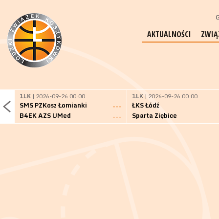
G
AKTUALNOŚCI
ZWIĄ
1LK
| 2026-09-26 00:00
1LK
| 2026-09-26 00:00
SMS PZKosz Łomianki
ŁKS Łódź
---
B4EK AZS UMed
Sparta Ziębice
---