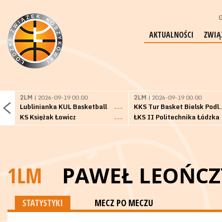
G
AKTUALNOŚCI
ZWIĄ
2LM
| 2026-09-19 00:00
2LM
| 2026-09-19 00:00
Lublinianka KUL Basketball
KKS Tur Basket 
---
KS Księżak Łowicz
ŁKS II Politechnika Łódzka
---
1LM
PAWEŁ LEOŃCZ
STATYSTYKI
MECZ PO MECZU