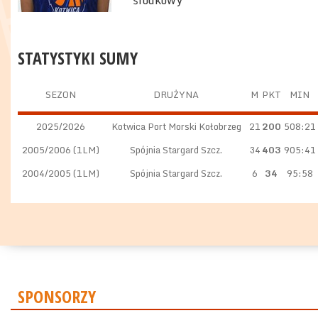
środkowy
STATYSTYKI SUMY
SEZON
DRUŻYNA
M
PKT
MIN
2025/2026
Kotwica Port Morski Kołobrzeg
21
200
508:21
2005/2006 (1LM)
Spójnia Stargard Szcz.
34
403
905:41
2004/2005 (1LM)
Spójnia Stargard Szcz.
6
34
95:58
SPONSORZY