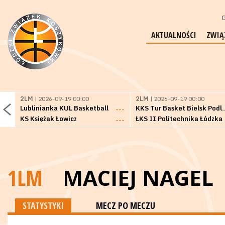
G
AKTUALNOŚCI
ZWIĄ
2LM
| 2026-09-19 00:00
2LM
| 2026-09-19 00:00
Lublinianka KUL Basketball
KKS Tur Basket 
---
KS Księżak Łowicz
ŁKS II Politechnika Łódzka
---
1LM
MACIEJ NAGEL
STATYSTYKI
MECZ PO MECZU