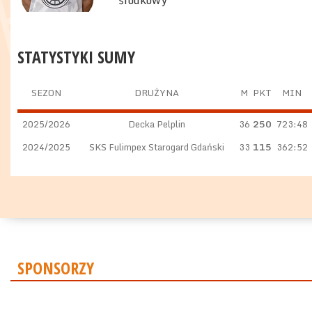
środkowy
STATYSTYKI SUMY
SEZON
DRUŻYNA
M
PKT
MIN
2025/2026
Decka Pelplin
36
250
723:48
2024/2025
SKS Fulimpex Starogard Gdański
33
115
362:52
SPONSORZY