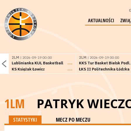
G
AKTUALNOŚCI
ZWIĄ
2LM
| 2026-09-19 00:00
2LM
| 2026-09-19 00:00
Lublinianka KUL Basketball
KKS Tur Basket 
---
KS Księżak Łowicz
ŁKS II Politechnika Łódzka
---
1LM
PATRYK WIECZ
STATYSTYKI
MECZ PO MECZU