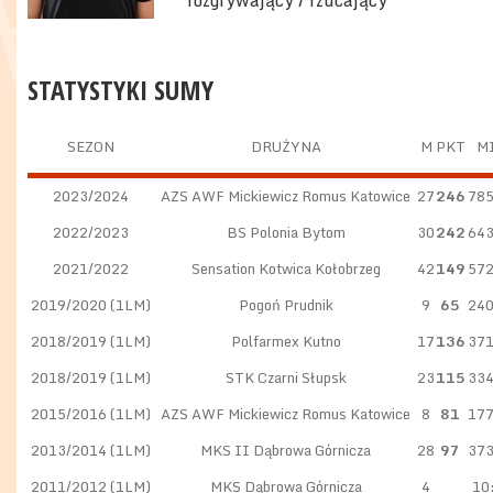
rozgrywający / rzucający
STATYSTYKI SUMY
SEZON
DRUŻYNA
M
PKT
M
2023/2024
AZS AWF Mickiewicz Romus Katowice
27
246
785
2022/2023
BS Polonia Bytom
30
242
643
2021/2022
Sensation Kotwica Kołobrzeg
42
149
572
2019/2020 (1LM)
Pogoń Prudnik
9
65
240
2018/2019 (1LM)
Polfarmex Kutno
17
136
371
2018/2019 (1LM)
STK Czarni Słupsk
23
115
334
2015/2016 (1LM)
AZS AWF Mickiewicz Romus Katowice
8
81
177
2013/2014 (1LM)
MKS II Dąbrowa Górnicza
28
97
373
2011/2012 (1LM)
MKS Dąbrowa Górnicza
4
10