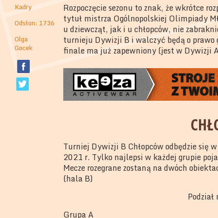
Kadry
Rozpoczęcie sezonu to znak, że wkrótce ro
tytuł mistrza Ogólnopolskiej Olimpiady M
Odsłon: 1736
u dziewcząt, jak i u chłopców, nie zabrak
Olga
turnieju Dywizji B i walczyć będą o prawo
Gocek
finale ma już zapewniony (jest w Dywizji A
CHŁ
Turniej Dywizji B Chłopców odbędzie się 
2021 r. Tylko najlepsi w każdej grupie po
Mecze rozegrane zostaną na dwóch obiektac
(hala B)
Podział 
Grupa A