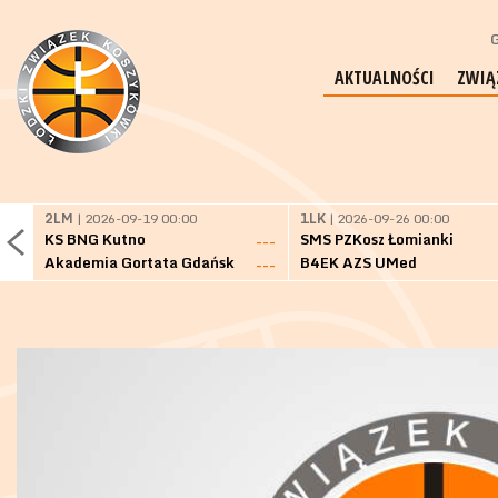
G
AKTUALNOŚCI
ZWIĄ
2LM
| 2026-09-19 00:00
1LK
| 2026-09-26 00:00
KS BNG Kutno
SMS PZKosz Łomianki
---
Akademia Gortata Gdańsk
B4EK AZS UMed
---