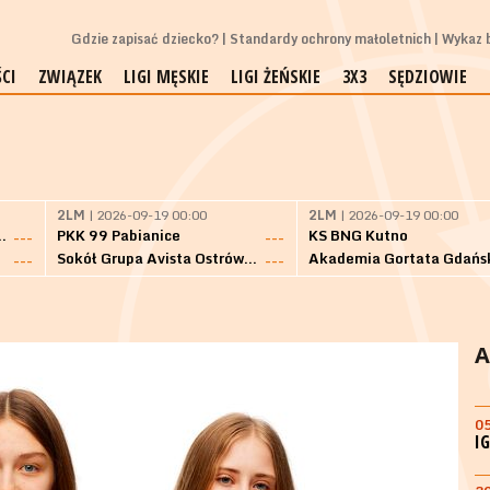
Gdzie zapisać dziecko?
Standardy ochrony małoletnich
Wykaz b
CI
ZWIĄZEK
LIGI MĘSKIE
LIGI ŻEŃSKIE
3X3
SĘDZIOWIE
2LM
| 2026-09-19 00:00
2LM
| 2026-09-19 00:00
Bielsk Podlaski
PKK 99 Pabianice
KS BNG Kutno
---
---
Sokół Grupa Avista Ostrów Maz.
Akademia Gortata Gdańs
---
---
A
0
I