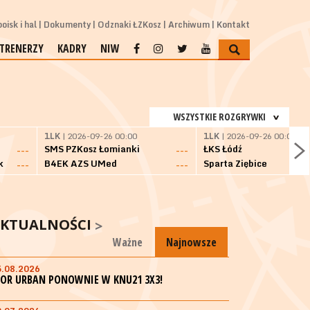
oisk i hal
Dokumenty
Odznaki ŁZKosz
Archiwum
Kontakt
TRENERZY
KADRY
NIW
WSZYSTKIE ROZGRYWKI
1LK
| 2026-09-26 00:00
1LK
| 2026-09-26 00:00
SMS PZKosz Łomianki
ŁKS Łódź
---
---
k
B4EK AZS UMed
Sparta Ziębice
---
---
KTUALNOŚCI
Ważne
Najnowsze
5.08.2026
GOR URBAN PONOWNIE W KNU21 3X3!