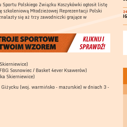
Sportu Polskiego Związku Koszykówki ogłosił listę
 szkoleniową Młodzieżowej Reprezentacji Polski
2
I
alazły się aż trzy zawodniczki grające w
kierniewice)
FBG Sosnowiec / Basket 4ever Ksawerów)
a Skierniewice)
w Giżycku (woj. warmińsko - mazurskie) w dniach 3 -