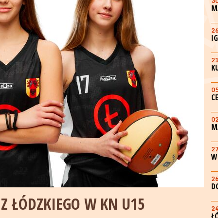
3
M
2
I
2
K
0
C
0
M
2
W
2
D
 Z ŁÓDZKIEGO W KN U15
2
Ł