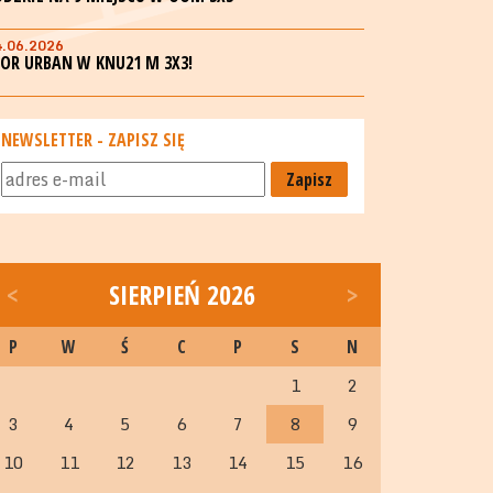
4.06.2026
GOR URBAN W KNU21 M 3X3!
NEWSLETTER - ZAPISZ SIĘ
Zapisz
<
SIERPIEŃ 2026
>
P
W
Ś
C
P
S
N
1
2
3
4
5
6
7
8
9
10
11
12
13
14
15
16