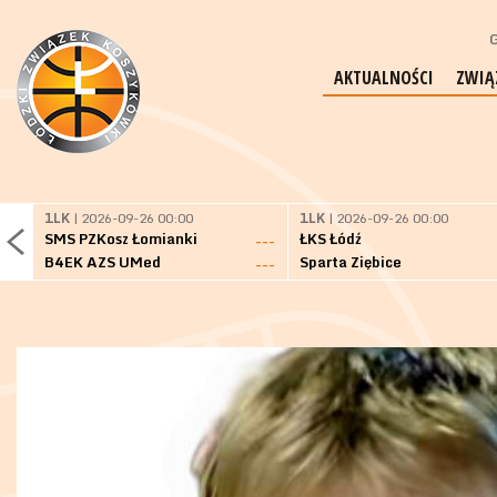
G
AKTUALNOŚCI
ZWIĄ
1LK
| 2026-09-26 00:00
1LK
| 2026-09-26 00:00
SMS PZKosz Łomianki
ŁKS Łódź
---
B4EK AZS UMed
Sparta Ziębice
---