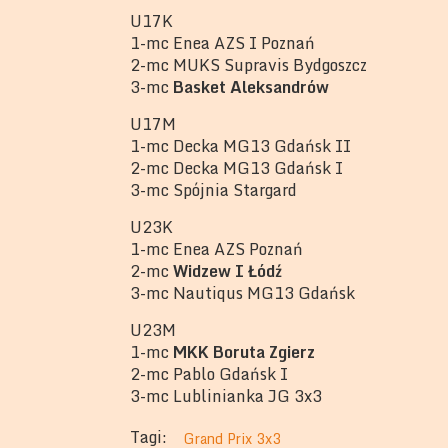
U17K
1-mc Enea AZS I Poznań
2-mc MUKS Supravis Bydgoszcz
3-mc
Basket Aleksandrów
U17M
1-mc Decka MG13 Gdańsk II
2-mc Decka MG13 Gdańsk I
3-mc Spójnia Stargard
U23K
1-mc Enea AZS Poznań
2-mc
Widzew I Łódź
3-mc Nautiqus MG13 Gdańsk
U23M
1-mc
MKK Boruta Zgierz
2-mc Pablo Gdańsk I
3-mc Lublinianka JG 3x3
Tagi:
Grand Prix 3x3