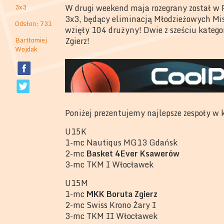
3x3
W drugi weekend maja rozegrany został w P
3x3, będący eliminacją Młodzieżowych Mist
Odsłon: 731
wzięły 104 drużyny! Dwie z sześciu katego
Bartłomiej
Zgierz!
Wojdak
Poniżej prezentujemy najlepsze zespoły w 
U15K
1-mc Nautiqus MG13 Gdańsk
2-mc
Basket 4Ever Ksawerów
3-mc TKM I Włocławek
U15M
1-mc
MKK Boruta Zgierz
2-mc Swiss Krono Żary I
3-mc TKM II Włocławek