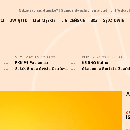
Gdzie zapisać dziecko?
Standardy ochrony małoletnich
Wykaz b
CI
ZWIĄZEK
LIGI MĘSKIE
LIGI ŻEŃSKIE
3X3
SĘDZIOWIE
2LM
| 2026-09-19 00:00
2LM
| 2026-09-19 00:00
Bielsk Podlaski
PKK 99 Pabianice
KS BNG Kutno
---
---
Sokół Grupa Avista Ostrów Maz.
Akademia Gortata Gdańs
---
---
A
0
I