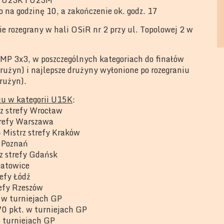
na godzinę 10, a zakończenie ok. godz. 17
ie rozegrany w hali OSiR nr 2 przy ul. Topolowej 2 w
P 3x3, w poszczególnych kategoriach do finałów
rużyn) i najlepsze drużyny wyłonione po rozegraniu
rużyn).
łu w kategorii U15K
:
rz strefy Wrocław
trefy Warszawa
 Mistrz strefy Kraków
y Poznań
z strefy Gdańsk
Katowice
efy Łódź
refy Rzeszów
 w turniejach GP
0 pkt. w turniejach GP
w turniejach GP