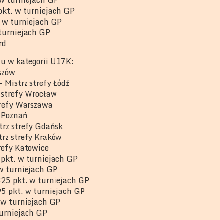
pkt. w turniejach GP
. w turniejach GP
 turniejach GP
rd
łu w kategorii U17K:
eszów
- Mistrz strefy Łódź
 strefy Wrocław
trefy Warszawa
y Poznań
trz strefy Gdańsk
trz strefy Kraków
trefy Katowice
 pkt. w turniejach GP
w turniejach GP
25 pkt. w turniejach GP
95 pkt. w turniejach GP
 w turniejach GP
turniejach GP