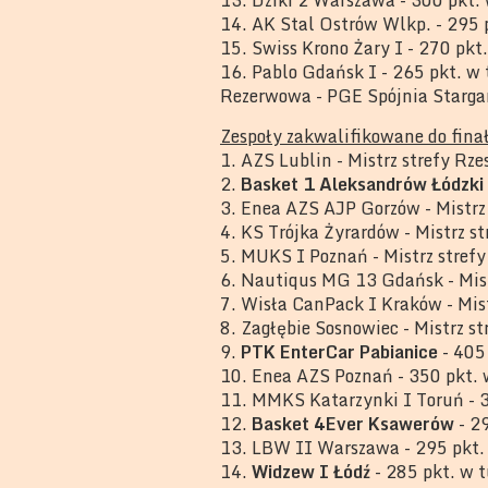
14. AK Stal Ostrów Wlkp. - 295 
15. Swiss Krono Żary I - 270 pkt
16. Pablo Gdańsk I - 265 pkt. w
Rezerwowa - PGE Spójnia Starga
Zespoły zakwalifikowane do fina
1. AZS Lublin - Mistrz strefy Rz
2.
Basket 1 Aleksandrów Łódzki
3. Enea AZS AJP Gorzów - Mistrz
4. KS Trójka Żyrardów - Mistrz s
5. MUKS I Poznań - Mistrz stref
6. Nautiqus MG 13 Gdańsk - Mis
7. Wisła CanPack I Kraków - Mis
8. Zagłębie Sosnowiec - Mistrz s
9.
PTK EnterCar Pabianice
- 405
10. Enea AZS Poznań - 350 pkt. 
11. MMKS Katarzynki I Toruń - 3
12.
Basket 4Ever Ksawerów
- 2
13. LBW II Warszawa - 295 pkt.
14.
Widzew I Łódź
- 285 pkt. w 