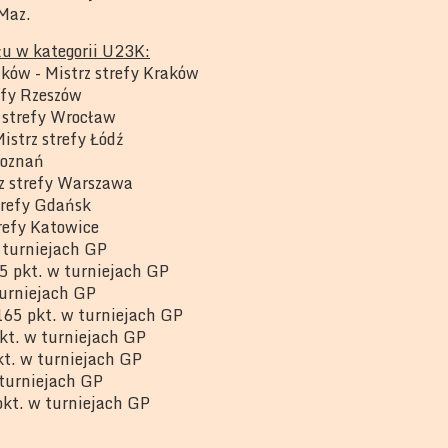
Maz.
łu w kategorii U23K:
ków - Mistrz strefy Kraków
efy Rzeszów
 strefy Wrocław
istrz strefy Łódź
Poznań
z strefy Warszawa
trefy Gdańsk
trefy Katowice
 turniejach GP
 pkt. w turniejach GP
turniejach GP
65 pkt. w turniejach GP
kt. w turniejach GP
kt. w turniejach GP
turniejach GP
kt. w turniejach GP