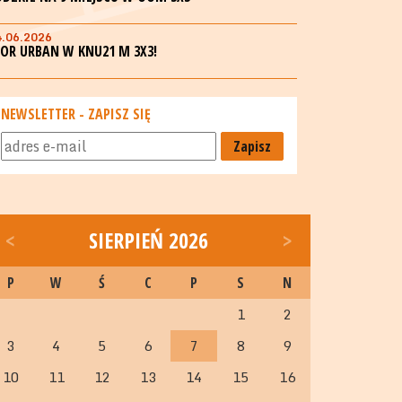
4.06.2026
GOR URBAN W KNU21 M 3X3!
NEWSLETTER - ZAPISZ SIĘ
Zapisz
<
SIERPIEŃ 2026
>
P
W
Ś
C
P
S
N
1
2
3
4
5
6
7
8
9
10
11
12
13
14
15
16