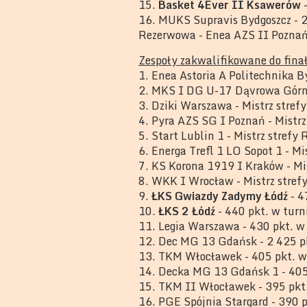
15.
Basket 4Ever II Ksawerów
-
16. MUKS Supravis Bydgoszcz - 2
Rezerwowa - Enea AZS II Pozna
Zespoły zakwalifikowane do fina
1. Enea Astoria A Politechnika By
2. MKS I DG U-17 Dąvrowa Górnic
3. Dziki Warszawa - Mistrz stre
4. Pyra AZS SG I Poznań - Mistrz
5. Start Lublin 1 - Mistrz strefy
6. Energa Trefl 1 LO Sopot 1 - Mi
7. KS Korona 1919 I Kraków - Mi
8. WKK I Wrocław - Mistrz stref
9.
ŁKS Gwiazdy Zadymy Łódź
- 4
10.
ŁKS 2 Łódź
- 440 pkt. w turn
11. Legia Warszawa - 430 pkt. w
12. Dec MG 13 Gdańsk - 2 425 p
13. TKM Włocławek - 405 pkt. w
14. Decka MG 13 Gdańsk 1 - 405
15. TKM II Włocławek - 395 pkt
16. PGE Spójnia Stargard - 390 