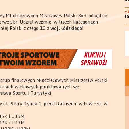
2
wy Młodzieżowych Mistrzostw Polski 3x3, odbędzie
I
erwca br. Udział weźmie, w trzech kategoriach
ałej Polski z czego
10 z woj. łódzkiego
!
 grup finałowych Młodzieżowych Mistrzostw Polski
egoriach wiekowych punktowanych we
stwa Sportu i Turystyki.
zy ul. Stary Rynek 1, przed Ratuszem w Łowiczu, w
 U15K i U15M
 U17K i U17M
 – U23K i U23M