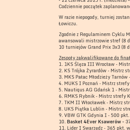
Codziennie początek zaplanowano 
W razie niepogody, turniej zostan
Łowiczu.
Zgodnie z Regulaminem Cyklu MM
awansowali mistrzowie stref (8 d
10 turniejów Grand Prix 3x3 (8 d
Zespoły zakwalifikowane do fina
1. 1KS Ślęza III Wrocław - Mist
2. KS Trójka Żyrardów - Mistrz s
3. MKS Pałac Młodzieży Tarnów -
4. MUKS I Poznań - Mistrz stref
5. Nautiqus AG Gdańsk 1 - Mistr
6. RMKS Rybnik - Mistrz strefy 
7. TKM II Włocławek - Mistrz str
8. UKS Piątka Lublin - Mistrz st
9. VBW GTK Gdynia I - 500 pkt.
10.
Basket 4Ever Ksawerów -
37
11. Lider I Swarzędz - 365 pkt. 