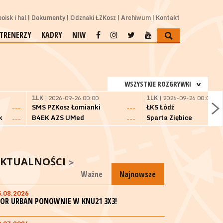
oisk i hal
Dokumenty
Odznaki ŁZKosz
Archiwum
Kontakt
TRENERZY
KADRY
NIW
WSZYSTKIE ROZGRYWKI
1LK
| 2026-09-26 00:00
1LK
| 2026-09-26 00:00
SMS PZKosz Łomianki
ŁKS Łódź
---
---
k
B4EK AZS UMed
Sparta Ziębice
---
---
KTUALNOŚCI
Ważne
Najnowsze
5.08.2026
GOR URBAN PONOWNIE W KNU21 3X3!