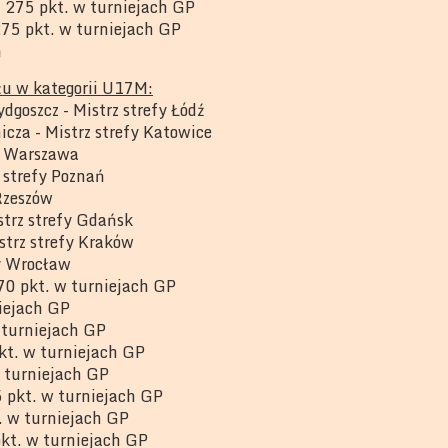
 275 pkt. w turniejach GP
75 pkt. w turniejach GP
ń
łu w kategorii U17M:
dgoszcz - Mistrz strefy Łódź
za - Mistrz strefy Katowice
fy Warszawa
 strefy Poznań
 Rzeszów
strz strefy Gdańsk
strz strefy Kraków
y Wrocław
70 pkt. w turniejach GP
iejach GP
 turniejach GP
kt. w turniejach GP
 turniejach GP
 pkt. w turniejach GP
. w turniejach GP
pkt. w turniejach GP