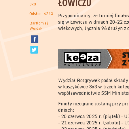
ŁOWICZU
3x3
Odsłon: 4243
Przypominamy, że turniej finało
się w Łowiczu w dniach 20-22 cz
Bartłomiej
wiekowych, łącznie 96 drużyn z c
Wojdak
Wydział Rozgrywek podał składy
w koszykówce 3x3 w trzech kat
współzawodnictwie SSM Minister
Finały rozegrane zostaną przy pr
dniach:
- 20 czerwca 2025 r. (piątek) –
- 21 czerwca 2025 r. (sobota) –
- 22 czerwca 2025 r. (niedziela)