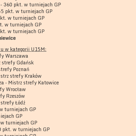
- 360 pkt. w turniejach GP
5 pkt. w turniejach GP
pkt. w turniejach GP
t. w turniejach GP
pkt. w turniejach GP
iewice
łu w kategorii U15M:
refy Warszawa
z strefy Gdańsk
strefy Poznań
strz strefy Kraków
 - Mistrz strefy Katowice
refy Wrocław
efy Rzeszów
 strefy Łódź
 w turniejach GP
niejach GP
 w turniejach GP
 pkt. w turniejach GP
 w turniejach GP