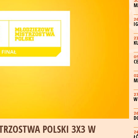
3
M
2
I
2
K
0
C
0
M
2
W
2
D
TRZOSTWA POLSKI 3X3 W
2
Ł