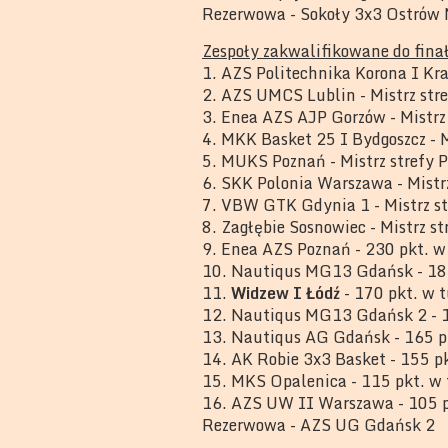
Rezerwowa - Sokoły 3x3 Ostrów 
Zespoły zakwalifikowane do fina
1. AZS Politechnika Korona I Kra
2. AZS UMCS Lublin - Mistrz str
3. Enea AZS AJP Gorzów - Mistrz
4. MKK Basket 25 I Bydgoszcz - M
5. MUKS Poznań - Mistrz strefy 
6. SKK Polonia Warszawa - Mistr
7. VBW GTK Gdynia 1 - Mistrz s
8. Zagłębie Sosnowiec - Mistrz s
9. Enea AZS Poznań - 230 pkt. w
10. Nautiqus MG13 Gdańsk - 185
11.
Widzew I Łódź
- 170 pkt. w 
12. Nautiqus MG13 Gdańsk 2 - 1
13. Nautiqus AG Gdańsk - 165 p
14. AK Robie 3x3 Basket - 155 p
15. MKS Opalenica - 115 pkt. w 
16. AZS UW II Warszawa - 105 p
Rezerwowa - AZS UG Gdańsk 2