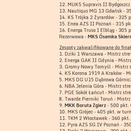
12. MUKS Supravis II Bydgoszcz 
13. Nautiqus MG 13 Gdańsk - 35
14. KS Trójka 2 Żyrardów - 325 
15. Enea AZS II Poznań - 315 pk
16. Energa Truso I Elbląg - 305 
Rezerwowa -
MKS Ósemka Skiern
Zespoły zakwalifikowane do fina
1. Dziki 1 Warszawa - Mistrz st
2. Energa GAK II Gdynia - Mistr
3. Gromy Nowy Tomyśl - Mistrz 
4. KS Korona 1919 A Kraków - Mi
5. MKS DG U15 Dąbrowa Górnicza
6. NBA Jelenia Góra - Mistrz st
7. PGE Sokół Łańcut - Mistrz str
8. Twarde Pierniki Toruń - Mistrz
9.
MKK Boruta Zgierz
- 500 pkt.
10. MKS Grójec - 405 pkt. w tur
11. TKM 2 Włocławek - 360 pkt.
12. Pyra AZS SG IV Poznań - 350
13. Dziki 2 Warszawa - 300 pkt.