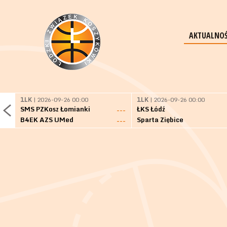
AKTUALNOŚ
1LK
| 2026-09-26 00:00
1LK
| 2026-09-26 00:00
SMS PZKosz Łomianki
ŁKS Łódź
---
B4EK AZS UMed
Sparta Ziębice
---