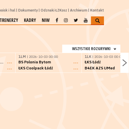
oisk i hal
Dokumenty
Odznaki ŁZKosz
Archiwum
Kontakt
TRENERZY
KADRY
NIW
WSZYSTKIE ROZGRYWKI
1LM
| 2026-10-03 00:00
1LK
| 2026-10-03 00:00
SKS Fulimpex Starogard Gdański
BS Polonia Bytom
ŁKS Łódź
---
---
ŁKS Coolpack Łódź
B4EK AZS UMed
---
---