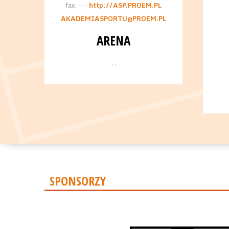
fax. ---
http://ASP.PROEM.PL
AKADEMIASPORTU@PROEM.PL
ARENA
, ,
SPONSORZY