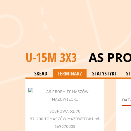
U-15M 3X3
AS PR
SKŁAD
TERMINARZ
STATYSTYKI
S
DAT
SOSNOWA 62/70
97-200 TOMASZÓW MAZOWIECKI tel.
669370038