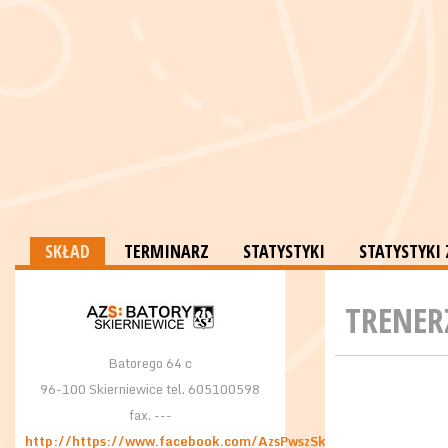
SKŁAD
TERMINARZ
STATYSTYKI
STATYSTYK
TRENER
Batorego 64 c
96-100 Skierniewice tel. 605100598
fax. ---
http://https://www.facebook.com/AzsPwszSkierniewice/