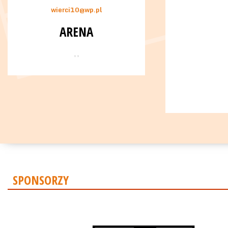
wierci10@wp.pl
ARENA
, ,
SPONSORZY