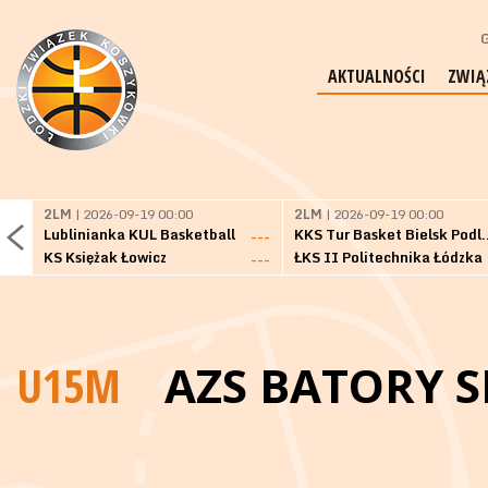
G
AKTUALNOŚCI
ZWIĄ
2LM
| 2026-09-19 00:00
2LM
| 2026-09-19 00:00
Lublinianka KUL Basketball
KKS Tur Basket 
---
KS Księżak Łowicz
ŁKS II Politechnika Łódzka
---
U15M
AZS BATORY S