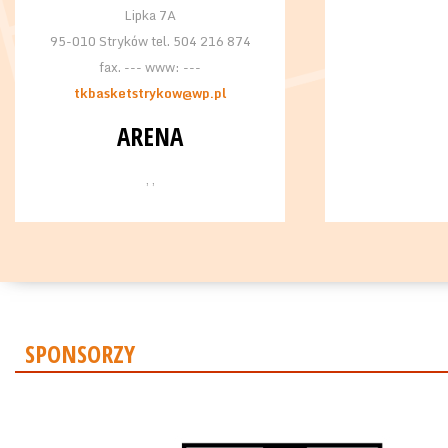
Lipka 7A
95-010 Stryków tel. 504 216 874
fax. --- www: ---
tkbasketstrykow@wp.pl
ARENA
, ,
SPONSORZY